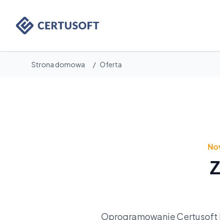
Certusoft
Strona domowa
/
Oferta
No
Z
Oprogramowanie Certusoft 