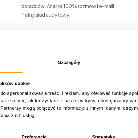
doradców. Analiza 100% rozmów i e-maili.
Pełny ślad audytowy.
Szczegóły
Elektroniczne gazetki promocyjne
Przenieś swoje gazetki promocyjne do
 plików cookie
formatu cyfrowego.
do spersonalizowania treści i reklam, aby oferować funkcje sp
ormacje o tym, jak korzystasz z naszej witryny, udostępniamy p
Partnerzy mogą połączyć te informacje z innymi danymi otrzym
nia z ich usług.
Preferencje
Statystyka