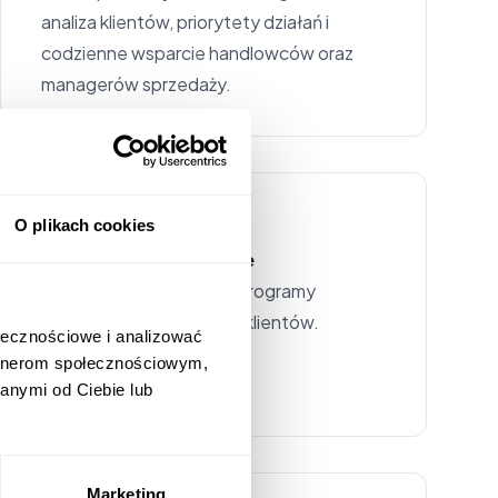
analiza klientów, priorytety działań i
codzienne wsparcie handlowców oraz
managerów sprzedaży.
O plikach cookies
Programy lojalnościowe
Stwórz zaawansowane programy
lojalnościowe dla swoich klientów.
ołecznościowe i analizować
artnerom społecznościowym,
anymi od Ciebie lub
Marketing