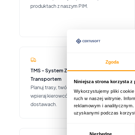
produktach z naszym PIM.
Zgoda
TMS – System Zarządzania
Transportem
Niniejsza strona korzysta z
Planuj trasy, twórz zlecenia transportowe,
Wykorzystujemy pliki cookie 
wpieraj kierowców, niweluje rozbieżności w
ruch w naszej witrynie. Inf
dostawach.
reklamowym i analitycznym. 
uzyskanymi podczas korzysta
Wybór
Niezbędne
zgody