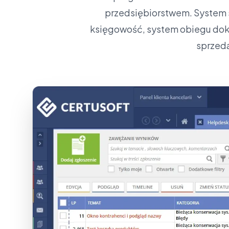
przedsiębiorstwem. System sk
księgowość, system obiegu doku
sprzeda