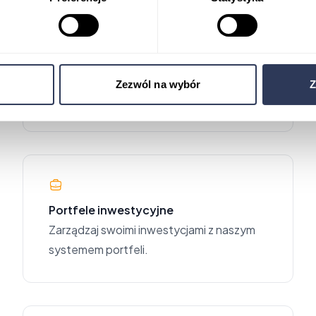
Automatyczne zamówienia do
dostawców
Usprawnij dostawy dzięki automatycznym
Zezwól na wybór
Z
zamówieniom.
Portfele inwestycyjne
Zarządzaj swoimi inwestycjami z naszym
systemem portfeli.