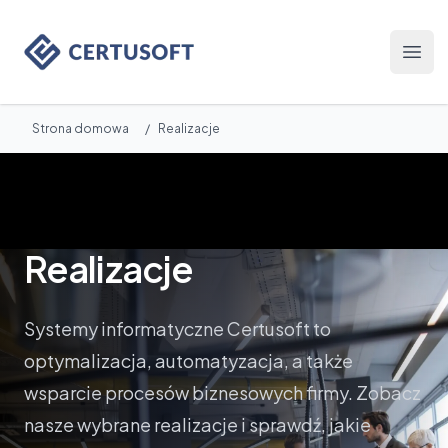
Certusoft
Otwó
Strona domowa
/
Realizacje
Realizacje
Systemy informatyczne Certusoft to
optymalizacja, automatyzacja, a także
wsparcie procesów biznesowych firmy. Zobacz
nasze wybrane realizacje i sprawdź, jakie