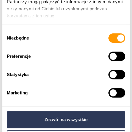
Rynek kapitałowy
Partnerzy mogą połączyć te informacje z innymi danymi
Nasze oprogramowanie zwiększa
otrzymanymi od Ciebie lub uzyskanymi podczas
korzystania z ich usług.
bezpieczeństwo i zgodność w obrocie
aktywami.
Wybór
Niezbędne
zgody
Preferencje
Sieć współpracy
Statystyka
Oprogramowanie wspiera franczyzę i
partnerstwa biznesowe w sprzedaży i
Marketing
marketingu.
Zezwól na wszystkie