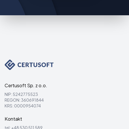
Certusoft Sp. z o.o.
NIP: 5242775523
REGON: 360691844
KRS: 0000954074
Kontakt
tel:
+48 530 511 589