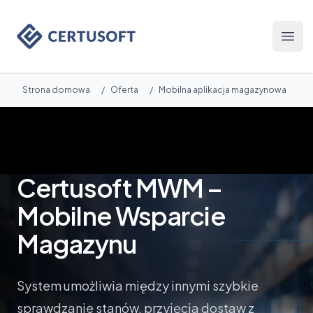
Certusoft
Otwó
Strona domowa
/
Oferta
/
Mobilna aplikacja magazynowa
Certusoft MWM –
Mobilne Wsparcie
Magazynu
System umożliwia między innymi szybkie
sprawdzanie stanów, przyjęcia dostaw z