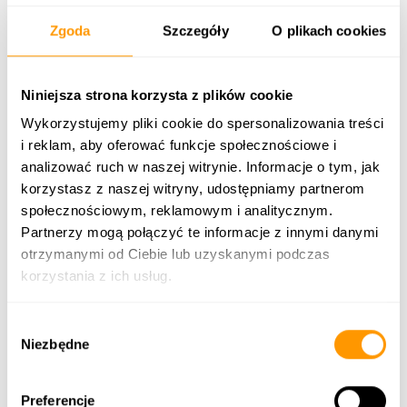
Zgoda
Szczegóły
O plikach cookies
Niniejsza strona korzysta z plików cookie
Wykorzystujemy pliki cookie do spersonalizowania treści
i reklam, aby oferować funkcje społecznościowe i
analizować ruch w naszej witrynie. Informacje o tym, jak
korzystasz z naszej witryny, udostępniamy partnerom
społecznościowym, reklamowym i analitycznym.
Zwroty do dostawców
Partnerzy mogą połączyć te informacje z innymi danymi
otrzymanymi od Ciebie lub uzyskanymi podczas
Aplikacja wspiera obsługę
zwrotów do dostawców
,
korzystania z ich usług.
w tym przygotowanie procesu i komplet informacji
potrzebnych do realizacji zwrotu.
Wybór
Kompletacja i wydanie towaru (realizacja
Niezbędne
zgody
zamówień)
MWM wspomaga procesy:
Preferencje