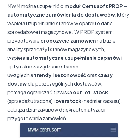
MWM można uzupełnić o
moduł Certusoft PROP –
automatyczne zamówienia do dostawców
, który
wspiera uzupełnianie stanów w oparciu o dane
sprzedażowe i magazynowe. W PROP system:
przygotowuje
propozycje zamówień
na bazie
analizy sprzedaży i stanów magazynowych,
wspiera
automatyczne uzupełnianie zapasów
i
optymalne zarządzanie stanem,
uwzględnia
trendy i sezonowość
oraz
czasy
dostaw
dla poszczególnych dostawców,
pomaga ograniczać zjawiska
out-of-stock
(sprzedaż utracona) i
overstock
(nadmiar zapasu),
odciąża dział zakupów dzięki automatyzacji
przygotowania zamówień.