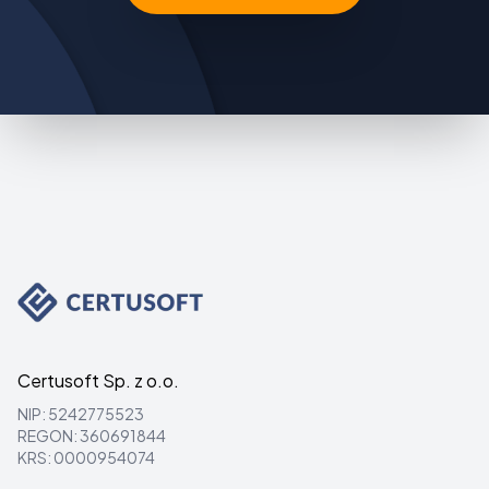
Certusoft Sp. z o.o.
NIP: 5242775523
REGON: 360691844
KRS: 0000954074