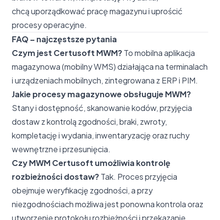
chcą uporządkować pracę magazynu i uprościć
procesy operacyjne.
FAQ – najczęstsze pytania
Czym jest Certusoft MWM?
To mobilna aplikacja
magazynowa (mobilny WMS) działająca na terminalach
i urządzeniach mobilnych, zintegrowana z ERP i PIM.
Jakie procesy magazynowe obsługuje MWM?
Stany i dostępność, skanowanie kodów, przyjęcia
dostaw z kontrolą zgodności, braki, zwroty,
kompletację i wydania, inwentaryzację oraz ruchy
wewnętrzne i przesunięcia.
Czy MWM Certusoft umożliwia kontrolę
rozbieżności dostaw?
Tak. Proces przyjęcia
obejmuje weryfikację zgodności, a przy
niezgodnościach możliwa jest ponowna kontrola oraz
utworzenie protokołu rozbieżności i przekazanie