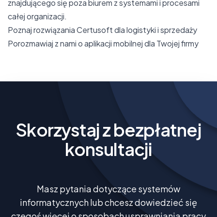
znajdującego się poza biurem z systemami i procesami
całej organizacji.
Poznaj rozwiązania Certusoft dla logistyki i sprzedaży
Porozmawiaj z nami o aplikacji mobilnej dla Twojej firmy
Skorzystaj z bezpłatnej
konsultacji
Masz pytania dotyczące systemów
informatycznych lub chcesz dowiedzieć się
czegoś więcej o sposobach usprawniania pracy