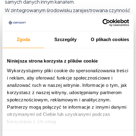
samych danych innym kanałem.
W zintegrowanym środowisku zarejestrowana czynność
może zostać wykorzystana przez kolejne osoby, moduły
lub etapy procesu. Dokładny sposób wymiany informacji
zależy od architektury rozwiązania.
Zgoda
Szczegóły
O plikach cookies
Dostęp jest powiązany z użytkownikiem
Każdy pracownik powinien korzystać z własnego konta i
otrzymywać dostęp zgodnie z rolą, zakresem
Niniejsza strona korzysta z plików cookie
obowiązków oraz uprawnieniami.
Wykorzystujemy pliki cookie do spersonalizowania treści
Magazynier, kierowca, handlowiec i osoba zarządzająca
i reklam, aby oferować funkcje społecznościowe i
analizować ruch w naszej witrynie. Informacje o tym, jak
zespołem nie muszą widzieć tych samych danych ani
korzystasz z naszej witryny, udostępniamy partnerom
korzystać z identycznych funkcji.
społecznościowym, reklamowym i analitycznym.
Integracja z ERP, WMS, TMS i CRM
Partnerzy mogą połączyć te informacje z innymi danymi
Aplikacja mobilna nie powinna tworzyć kolejnej
otrzymanymi od Ciebie lub uzyskanymi podczas
odizolowanej bazy danych. Jej zadaniem jest
korzystania z ich usług.
udostępnienie wybranych procesów systemu