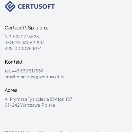
Certusoft Sp. z o.o.
NIP: 5242775523
REGON: 360691844
KRS: 0000954074
Kontakt
tel:
+48 530 511 589
email:
marketing@certusoft.pl
Adres
Al. Prymasa Tysiąclecia 83A lok.137
01-242 Warszawa, Polska