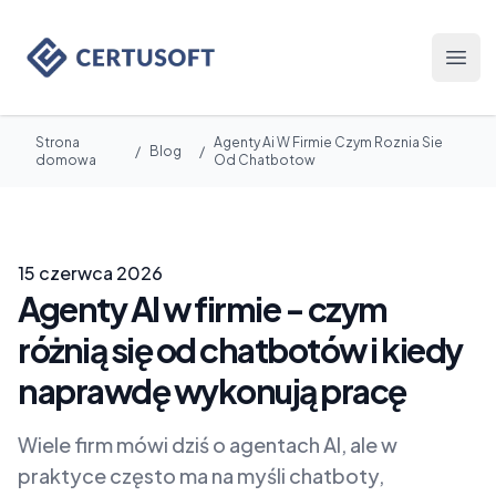
Certusoft
Otwó
Strona
Agenty Ai W Firmie Czym Roznia Sie
/
Blog
/
domowa
Od Chatbotow
15 czerwca 2026
Agenty AI w firmie - czym
różnią się od chatbotów i kiedy
naprawdę wykonują pracę
Wiele firm mówi dziś o agentach AI, ale w
praktyce często ma na myśli chatboty,