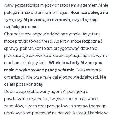
Największa różnica między chatbotem a agentem AI nie
polega na nazwie ani na interfejsie.
Różnica polega na
tym, czy AI pozostaje rozmową, czy staje się
częścią procesu.
Chatbot może odpowiedzieć na pytanie. Asystent
może przygotować treść. Agent AI może rozpoznać
sprawę, pobrać kontekst, przygotować działanie,
przekazać je człowiekowi do akceptacji, zapisać wynik i
uruchomić kolejny krok.
Właśnie wtedy AI zaczyna
realnie wykonywać pracę w firmie
. Nie zastępuje
organizacji. Nie przejmuje całej odpowiedzialności. Nie
działa poza kontrolą.
Dobrze zaprojektowany agent AI porządkuje
powtarzalne czynności, zwiększa przepustowość
zespołów, skraca czas przygotowania spraw i pomaga
użytkownikom pracować na danych, które już istnieją w