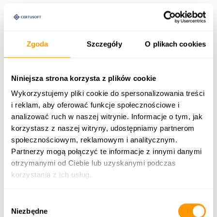
Przykład 1: obsługa zapytań ofertowych
W tradycyjnym modelu zapytanie ofertowe trafia do
handlowca, BOK albo wspólnej skrzynki. Pracownik musi
Zgoda
Szczegóły
O plikach cookies
przeczytać wiadomość, sprawdzić załączniki,
rozpoznać produkty, odszukać klienta, przejść do
systemu i dopiero potem przygotować odpowiedź.
Niniejsza strona korzysta z plików cookie
Agent AI może przygotować ten etap pracy: rozpoznać
Wykorzystujemy pliki cookie do spersonalizowania treści
zapytanie, odczytać treść i załączniki, wyodrębnić
i reklam, aby oferować funkcje społecznościowe i
analizować ruch w naszej witrynie. Informacje o tym, jak
produkty, powiązać je z katalogiem, wskazać braki i
korzystasz z naszej witryny, udostępniamy partnerom
przygotować propozycję oferty do akceptacji.
społecznościowym, reklamowym i analitycznym.
W takim modelu AI nie musi samodzielnie wysyłać oferty.
Partnerzy mogą połączyć te informacje z innymi danymi
Handlowiec zachowuje kontrolę nad decyzją, ale nie
otrzymanymi od Ciebie lub uzyskanymi podczas
zaczyna pracy od pustej kartki i ręcznego przepisywania
korzystania z ich usług.
danych.
Taką logikę Certusoft rozwija w rozwiązaniach
Wybór
Niezbędne
związanych z automatycznym ofertowaniem i sprzedażą
zgody