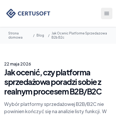
Certusoft
Otwó
Strona
Jak Ocenic Platforme Sprzedazowa
/
Blog
/
domowa
B2b B2c
22 maja 2026
Jak ocenić, czy platforma
sprzedażowa poradzi sobie z
realnym procesem B2B/B2C
Wybór platformy sprzedażowej B2B/B2C nie
powinien kończyć się na analizie listy funkcji. W