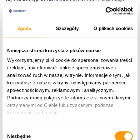
potencjału klienta,
czy może pracować na tych samych danych co klient,
czy system wspiera rekomendacje kolejnych działań,
Zgoda
Szczegóły
O plikach cookies
czy sprzedaż online i sprzedaż przez handlowca są
raportowane spójnie.
Niniejsza strona korzysta z plików cookie
W modelu B2B/B2C kanał online nie powinien
konkurować z handlowcem. Powinien dostarczać mu
Wykorzystujemy pliki cookie do spersonalizowania treści
i reklam, aby oferować funkcje społecznościowe i
kontekstu, skracać pracę operacyjną i pomagać
analizować ruch w naszej witrynie. Informacje o tym, jak
obsługiwać więcej klientów bez utraty jakości relacji.
korzystasz z naszej witryny, udostępniamy partnerom
6. Integracja z ERP
społecznościowym, reklamowym i analitycznym.
ERP jest często źródłem prawdy dla cen, kontrahentów,
Partnerzy mogą połączyć te informacje z innymi danymi
stanów, dokumentów, płatności, limitów, faktur i
otrzymanymi od Ciebie lub uzyskanymi podczas
warunków handlowych. Platforma sprzedażowa, która
korzystania z ich usług.
nie jest dobrze połączona z ERP, szybko zaczyna
tworzyć równoległą rzeczywistość.
Wybór
Niezbędne
zgody
Należy ocenić: