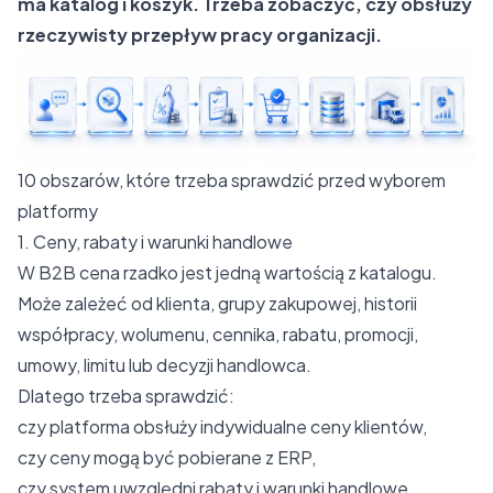
ma katalog i koszyk. Trzeba zobaczyć, czy obsłuży
rzeczywisty przepływ pracy organizacji.
10 obszarów, które trzeba sprawdzić przed wyborem
platformy
1. Ceny, rabaty i warunki handlowe
W B2B cena rzadko jest jedną wartością z katalogu.
Może zależeć od klienta, grupy zakupowej, historii
współpracy, wolumenu, cennika, rabatu, promocji,
umowy, limitu lub decyzji handlowca.
Dlatego trzeba sprawdzić:
czy platforma obsłuży indywidualne ceny klientów,
czy ceny mogą być pobierane z ERP,
czy system uwzględni rabaty i warunki handlowe,