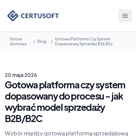
Certusoft
Otwó
Strona
Gotowa Platforma Czy System
/
Blog
/
domowa
Dopasowany Sprzedaz B2b B2c
20 maja 2026
Gotowa platforma czy system
dopasowany do procesu - jak
wybrać model sprzedaży
B2B/B2C
Wybór między gotową platformą sprzedażową