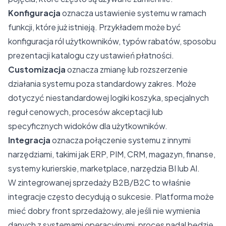
Konfiguracja
oznacza ustawienie systemu w ramach
funkcji, które już istnieją. Przykładem może być
konfiguracja ról użytkowników, typów rabatów, sposobu
prezentacji katalogu czy ustawień płatności.
Customizacja
oznacza zmianę lub rozszerzenie
działania systemu poza standardowy zakres. Może
dotyczyć niestandardowej logiki koszyka, specjalnych
reguł cenowych, procesów akceptacji lub
specyficznych widoków dla użytkowników.
Integracja
oznacza połączenie systemu z innymi
narzędziami, takimi jak ERP, PIM, CRM, magazyn, finanse,
systemy kurierskie, marketplace, narzędzia BI lub AI.
W zintegrowanej sprzedaży B2B/B2C to właśnie
integracje często decydują o sukcesie. Platforma może
mieć dobry front sprzedażowy, ale jeśli nie wymienia
danych z systemami operacyjnymi, proces nadal będzie