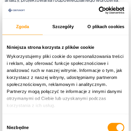
Powyższe zestawienie nie ma wskazać jednego
zawsze lepszego modelu. Ma pomóc ocenić, czy
organizacja potrzebuje przede wszystkim
Zgoda
Szczegóły
O plikach cookies
szybkiego uruchomienia standardowego kanału,
czy rozwiązania, które będzie wspierać jej sposób
Niniejsza strona korzysta z plików cookie
działania w dłuższej perspektywie.
Wykorzystujemy pliki cookie do spersonalizowania treści
Czym jest system dopasowany do procesu?
i reklam, aby oferować funkcje społecznościowe i
System dopasowany do procesu nie oznacza, że
analizować ruch w naszej witrynie. Informacje o tym, jak
wszystko musi być budowane od zera. W praktyce
korzystasz z naszej witryny, udostępniamy partnerom
często jest to połączenie gotowych modułów,
społecznościowym, reklamowym i analitycznym.
konfiguracji, integracji i elementów projektowanych pod
Partnerzy mogą połączyć te informacje z innymi danymi
specyfikę organizacji.
otrzymanymi od Ciebie lub uzyskanymi podczas
korzystania z ich usług.
Najważniejsza różnica polega na punkcie wyjścia.
W gotowej platformie organizacja często pyta:
jak
Wybór
dopasować naszą sprzedaż do możliwości
Niezbędne
zgody
systemu?