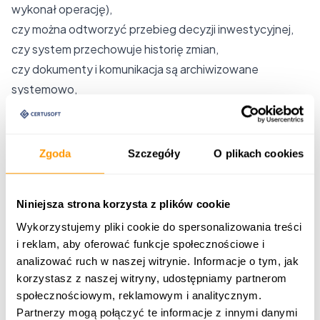
wykonał operację),
czy można odtworzyć przebieg decyzji inwestycyjnej,
czy system przechowuje historię zmian,
czy dokumenty i komunikacja są archiwizowane
systemowo,
czy kontrola zgodności portfela działa automatycznie.
System, który nie zapewnia pełnej
audytowalności, generuje ryzyko operacyjne i
Zgoda
Szczegóły
O plikach cookies
regulacyjne
wraz ze wzrostem skali działalności.
Niniejsza strona korzysta z plików cookie
Wykorzystujemy pliki cookie do spersonalizowania treści
i reklam, aby oferować funkcje społecznościowe i
analizować ruch w naszej witrynie. Informacje o tym, jak
korzystasz z naszej witryny, udostępniamy partnerom
społecznościowym, reklamowym i analitycznym.
Partnerzy mogą połączyć te informacje z innymi danymi