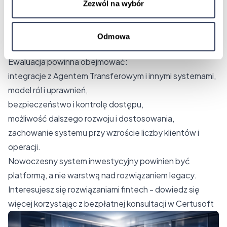
Zezwól na wybór
4. Architektura, integracje i skalowalność -
perspektywa CTO i IT
Dla zespołów technicznych kluczowe jest zrozumienie
Odmowa
architektury systemu.
Ewaluacja powinna obejmować:
integracje z Agentem Transferowym i innymi systemami,
model ról i uprawnień,
bezpieczeństwo i kontrolę dostępu,
możliwość dalszego rozwoju i dostosowania,
zachowanie systemu przy wzroście liczby klientów i
operacji.
Nowoczesny system inwestycyjny powinien być
platformą, a nie warstwą nad rozwiązaniem legacy.
Interesujesz się rozwiązaniami fintech - dowiedz się
więcej korzystając z bezpłatnej konsultacji w Certusoft