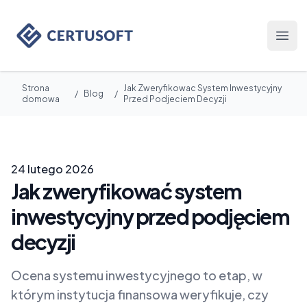
Certusoft
Otwó
Strona
Jak Zweryfikowac System Inwestycyjny
/
Blog
/
domowa
Przed Podjeciem Decyzji
24 lutego 2026
Jak zweryfikować system
inwestycyjny przed podjęciem
decyzji
Ocena systemu inwestycyjnego to etap, w
którym instytucja finansowa weryfikuje, czy