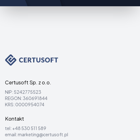
Certusoft Sp. z o.o.
NIP: 5242775523
REGON: 360691844
KRS: 0000954074
Kontakt
tel:
+48 530 511 589
email:
marketing@certusoft.pl