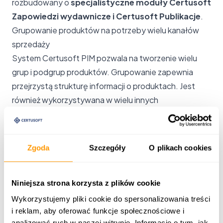
rozbudowany o
specjalistyczne moduły Certusoft
Zapowiedzi wydawnicze i Certusoft Publikacje
.
Grupowanie produktów na potrzeby wielu kanałów
sprzedaży
System Certusoft PIM pozwala na tworzenie wielu
grup i podgrup produktów. Grupowanie zapewnia
przejrzystą strukturę informacji o produktach. Jest
również wykorzystywana w wielu innych
mechanizmach rozszerzających funkcjonalności PIM.
Grupy są wykorzystywane do budowania polityk
cenowych i rabatowych. Każda z grup może być
Zgoda
Szczegóły
O plikach cookies
opatrzona różnymi opisami, w różnych językach na
potrzeby e-commerce, SEO, wielu kanałów
sprzedaży i działań marketingowych. Grupy mogą
Niniejsza strona korzysta z plików cookie
wykluczać lub łączyć produkty, grupy produktów,
Wykorzystujemy pliki cookie do spersonalizowania treści
dostawców czy klientów. Grupowanie jest
i reklam, aby oferować funkcje społecznościowe i
analizować ruch w naszej witrynie. Informacje o tym, jak