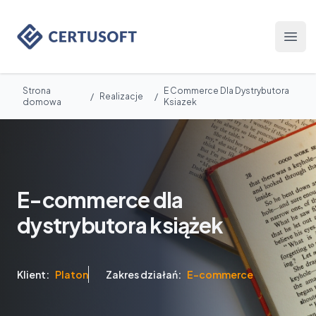
Certusoft
Otwó
Strona
E Commerce Dla Dystrybutora
/
Realizacje
/
domowa
Ksiazek
E-commerce dla
dystrybutora książek
Klient:
Platon
Zakres działań:
E-commerce