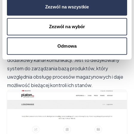
następnie importowane do katalogu Certusoft PIM.
Zezwól na wszystkie
Dalsza administracja odbywa się już w systemie
Certusoft.
Współpraca z wydawnictwami
Zezwól na wybór
Firma Platon jako jeden z największych dystrybutorów
książek na rynku polskim współpracuje z licznymi
Odmowa
wydawcami. W tym celu został uruchomiony
dodatkowy kanał komunikacji. Jest to dedykowany
system do zarządzania bazą produktów, który
uwzględnia obsługę procesów magazynowych i daje
możliwość bieżącej kontroli ich stanów.