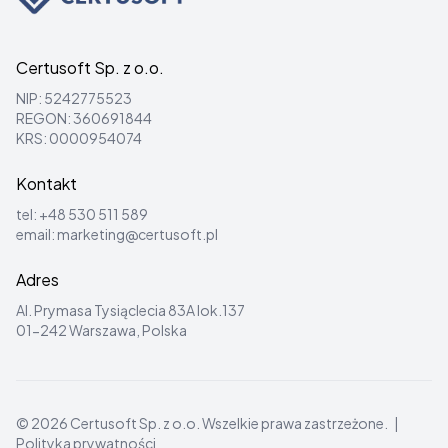
Certusoft Sp. z o.o.
NIP: 5242775523
REGON: 360691844
KRS: 0000954074
Kontakt
tel:
+48 530 511 589
email:
marketing@certusoft.pl
Adres
Al. Prymasa Tysiąclecia 83A lok.137
01-242 Warszawa, Polska
©
2026
Certusoft Sp. z o.o.
Wszelkie prawa zastrzeżone.
|
Polityka prywatności