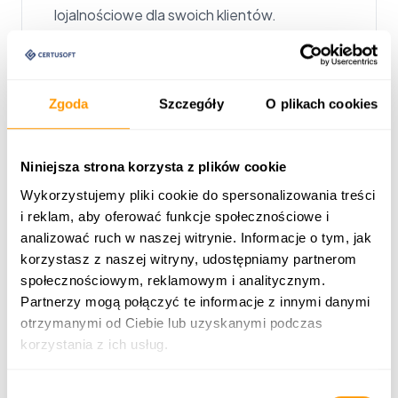
lojalnościowe dla swoich klientów.
Zgoda
Szczegóły
O plikach cookies
System Obiegu Dokumentów
Niniejsza strona korzysta z plików cookie
Automatyzuj i śledź przepływ dokumentów
Wykorzystujemy pliki cookie do spersonalizowania treści
w Twojej firmie.
i reklam, aby oferować funkcje społecznościowe i
analizować ruch w naszej witrynie. Informacje o tym, jak
korzystasz z naszej witryny, udostępniamy partnerom
społecznościowym, reklamowym i analitycznym.
Partnerzy mogą połączyć te informacje z innymi danymi
otrzymanymi od Ciebie lub uzyskanymi podczas
Automatyczne zamówienia do
korzystania z ich usług.
dostawców
Usprawnij dostawy dzięki automatycznym
Wybór