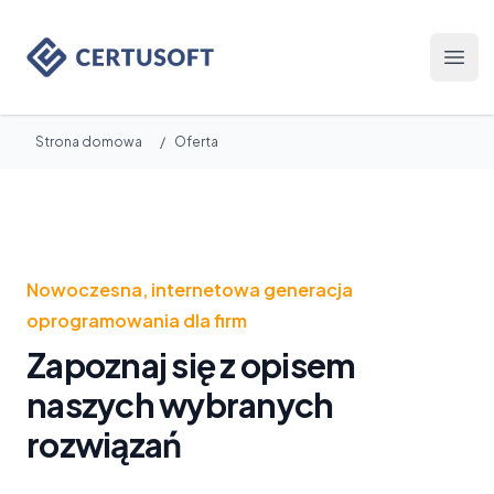
Certusoft
Otwó
Strona domowa
/
Oferta
Nowoczesna, internetowa generacja
oprogramowania dla firm
Zapoznaj się z opisem
naszych wybranych
rozwiązań